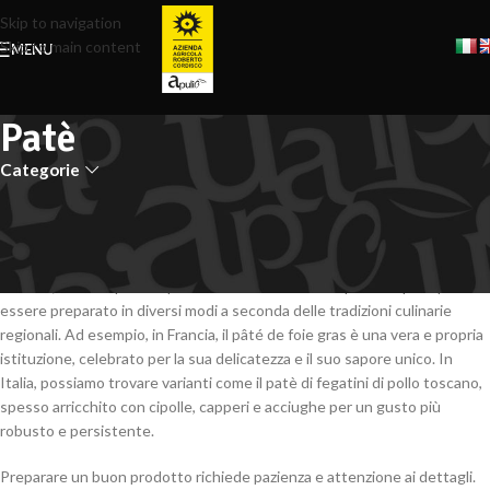
Skip to navigation
Skip to main content
MENU
Patè
Categorie
Il patè è una prelibatezza culinaria, conosciuta per la sua consistenza
cremosa e il sapore ricco e intenso. Spesso realizzato con ingredienti
pregiati come fegato d’anatra o di pollo, può essere arricchito con
spezie, erbe aromatiche e vino. Perfetto da spalmare su crostini o pane
tostato, è ideale per antipasti raffinati e momenti speciali.Il patè può
essere preparato in diversi modi a seconda delle tradizioni culinarie
regionali. Ad esempio, in Francia, il pâté de foie gras è una vera e propria
istituzione, celebrato per la sua delicatezza e il suo sapore unico. In
Italia, possiamo trovare varianti come il patè di fegatini di pollo toscano,
spesso arricchito con cipolle, capperi e acciughe per un gusto più
robusto e persistente.
Preparare un buon prodotto richiede pazienza e attenzione ai dettagli.