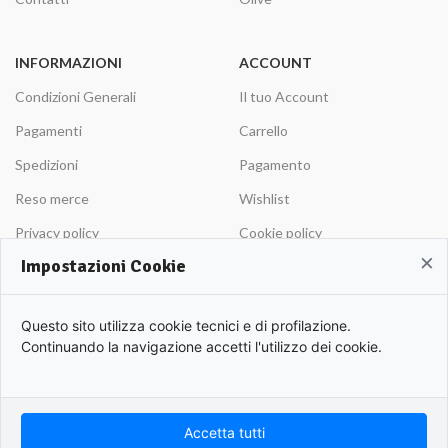
INFORMAZIONI
ACCOUNT
Condizioni Generali
Il tuo Account
Pagamenti
Carrello
Spedizioni
Pagamento
Reso merce
Wishlist
Privacy policy
Cookie policy
×
Impostazioni Cookie
Iscriviti alla nostra Newsletters!
Questo sito utilizza cookie tecnici e di profilazione.
Continuando la navigazione accetti l'utilizzo dei cookie.
Sii il primo ad essere informato sulle nostre novità!
Accetta tutti
APULIO © 2022 | Azienda Agricola Roberto Cordisco P.Iva 0153420719. | All rights
Hai bisogno di aiuto?