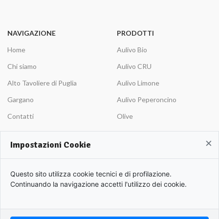
NAVIGAZIONE
PRODOTTI
Home
Aulivo Bio
Chi siamo
Aulivo CRU
Alto Tavoliere di Puglia
Aulivo Limone
Gargano
Aulivo Peperoncino
Contatti
Olive
×
Impostazioni Cookie
INFORMAZIONI
ACCOUNT
Condizioni Generali
Il tuo Account
Questo sito utilizza cookie tecnici e di profilazione.
Pagamenti
Carrello
Continuando la navigazione accetti l'utilizzo dei cookie.
Spedizioni
Pagamento
Reso merce
Wishlist