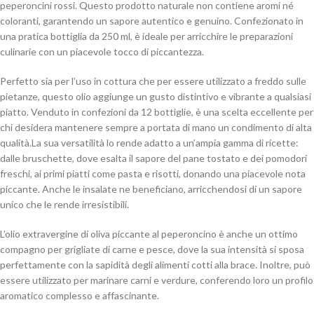
peperoncini rossi. Questo prodotto naturale non contiene aromi né
coloranti, garantendo un sapore autentico e genuino. Confezionato in
una pratica bottiglia da 250 ml, è ideale per arricchire le preparazioni
culinarie con un piacevole tocco di piccantezza.
Perfetto sia per l’uso in cottura che per essere utilizzato a freddo sulle
pietanze, questo olio aggiunge un gusto distintivo e vibrante a qualsiasi
piatto. Venduto in confezioni da 12 bottiglie, è una scelta eccellente per
chi desidera mantenere sempre a portata di mano un condimento di alta
qualità.La sua versatilità lo rende adatto a un’ampia gamma di ricette:
dalle bruschette, dove esalta il sapore del pane tostato e dei pomodori
freschi, ai primi piatti come pasta e risotti, donando una piacevole nota
piccante. Anche le insalate ne beneficiano, arricchendosi di un sapore
unico che le rende irresistibili.
L’olio extravergine di oliva piccante al peperoncino è anche un ottimo
compagno per grigliate di carne e pesce, dove la sua intensità si sposa
perfettamente con la sapidità degli alimenti cotti alla brace. Inoltre, può
essere utilizzato per marinare carni e verdure, conferendo loro un profilo
aromatico complesso e affascinante.