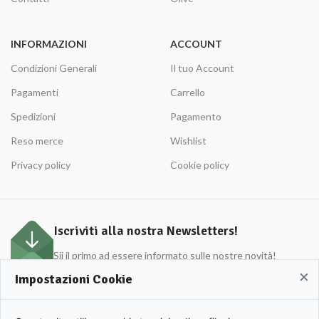
INFORMAZIONI
ACCOUNT
Condizioni Generali
Il tuo Account
Pagamenti
Carrello
Spedizioni
Pagamento
Reso merce
Wishlist
Privacy policy
Cookie policy
Iscriviti alla nostra Newsletters!
Sii il primo ad essere informato sulle nostre novità!
×
Impostazioni Cookie
APULIO © 2022 | Azienda Agricola Roberto Cordisco P.Iva 0153420719. | All rights