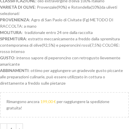
CLASSIFICAZIONE
: olio extravergine d’oliva 100% italiano
VARIETÀ DI OLIVE
: Provenzale(90%) e Rotondella(10%)da uliveti
selezionati
PROVENIENZA
: Agro di San Paolo di Civitate (Fg) METODO DI
RACCOLTA: a mano
MOLITURA
: tradizionale entro 24 ore dalla raccolta
SPREMITURA
: estratto meccanicamente a freddo dalla spremitura
contemporanea di olive(92,5%) e peperoncini rossi(7,5%) COLORE:
rosso intenso
GUSTO
: intenso sapore di peperoncino con retrogusto lievemente
amaricante
ABBINAMENTI
: ottimo per aggiungere un gradevole gusto piccante
alle preparazioni culinarie, può essere utilizzato in cottura o
direttamente a freddo sulle pietanze
Rimangono ancora
199,00
€
per raggiungere la spedizione
gratuita!