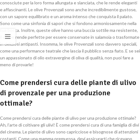
conosciute per la loro forma allungata e slanciata, che le rende eleganti
e affascinanti. Le olive Provenzali sono anche incredibilmente gustose,
con un sapore equilibrato e un aroma intenso che conquista il palato.
Sono come una sinfonia di sapori che si fondono armoniosamente nella
tua bocca. Inoltre, queste olive hanno una buccia sottile ma resistente,
il che le rende perfette per essere conservate in salamoia o trasformate
in deliziosi antipasti. Insomma, le olive Provenzali sono davvero speciali,
come una performance teatrale che lascia il pubblico senza fiato. E se sei
un appassionato di olio extravergine di oliva di qualità, non puoi fare a
meno di provarle!
Come prendersi cura delle piante di ulivo
di provenzale per una produzione
ottimale?
Come prendersi cura delle piante di ulivo per una produzione ottimale?
Ah, l’arte di coltivare gli ulivi! È come prendersi cura di una famiglia di divi
del cinema. Le piante di ulivo sono capricciose e bisognose di attenzioni
costanti. Come una mamma premurosa, devi assicurarti che ricevano