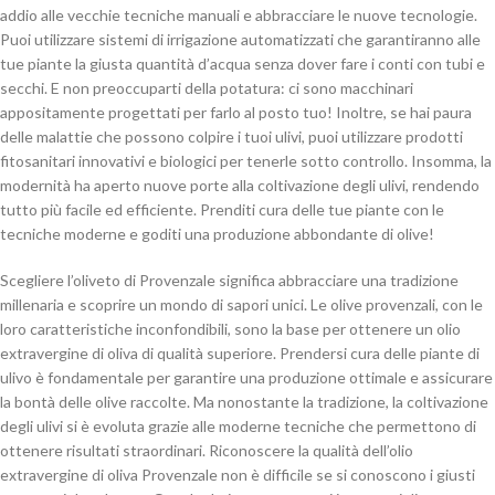
addio alle vecchie tecniche manuali e abbracciare le nuove tecnologie.
Puoi utilizzare sistemi di irrigazione automatizzati che garantiranno alle
tue piante la giusta quantità d’acqua senza dover fare i conti con tubi e
secchi. E non preoccuparti della potatura: ci sono macchinari
appositamente progettati per farlo al posto tuo! Inoltre, se hai paura
delle malattie che possono colpire i tuoi ulivi, puoi utilizzare prodotti
fitosanitari innovativi e biologici per tenerle sotto controllo. Insomma, la
modernità ha aperto nuove porte alla coltivazione degli ulivi, rendendo
tutto più facile ed efficiente. Prenditi cura delle tue piante con le
tecniche moderne e goditi una produzione abbondante di olive!
Scegliere l’oliveto di Provenzale significa abbracciare una tradizione
millenaria e scoprire un mondo di sapori unici. Le olive provenzali, con le
loro caratteristiche inconfondibili, sono la base per ottenere un olio
extravergine di oliva di qualità superiore. Prendersi cura delle piante di
ulivo è fondamentale per garantire una produzione ottimale e assicurare
la bontà delle olive raccolte. Ma nonostante la tradizione, la coltivazione
degli ulivi si è evoluta grazie alle moderne tecniche che permettono di
ottenere risultati straordinari. Riconoscere la qualità dell’olio
extravergine di oliva Provenzale non è difficile se si conoscono i giusti