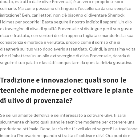
dorato, estratto dalle olive Provenzali, è un vero e proprio tesoro
culinario. Ma come possiamo distinguere l’eccellenza da una semplice
imitazione? Beh, cari lettori, non c’è bisogno di diventare Sherlock
Holmes per scoprirlo! Basta seguire il nostro indizio: il sapore! Un olio
extravergine di oliva di qualità Provenzale si distingue per il suo gusto
ricco e fruttato, con sentori di erba appena tagliata e mandorle. La sua
consistenza è morbida e vellutata, proprio come il sorriso che si
disegnerà sul tuo viso dopo averlo assaggiato. Quindi, la prossima volta
che ti imbatterai in un olio extravergine di oliva Provenzale, ricorda di
seguire il tuo palato e lasciati conquistare da questa delizia gustativa.
Tradizione e innovazione: quali sono le
tecniche moderne per coltivare le piante
di ulivo di provenzale?
Se sei un amante dell’oliva e sei interessato a coltivare ulivi, ti sarai
sicuramente chiesto quali siano le tecniche moderne per ottenere una
produzione ottimale. Bene, lascia che ti sveli alcuni segreti! La tradizione
incontra l’innovazione quando si tratta di coltivare ulivi. Ora puoi dire