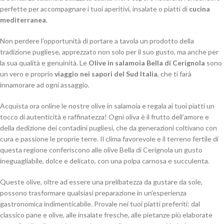
perfette per accompagnare i tuoi aperitivi, insalate o piatti di
cucina
mediterranea
.
Non perdere l’opportunità di portare a tavola un prodotto della
tradizione pugliese, apprezzato non solo per il suo gusto, ma anche per
la sua qualità e genuinità. Le
Olive in salamoia Bella di Cerignola
sono
un vero e proprio
viaggio nei sapori del Sud Italia
, che ti farà
innamorare ad ogni assaggio.
Acquista ora online le nostre olive in salamoia e regala ai tuoi piatti un
tocco di autenticità e raffinatezza! Ogni oliva è il frutto dell’amore e
della dedizione dei contadini pugliesi, che da generazioni coltivano con
cura e passione le proprie terre. Il clima favorevole e il terreno fertile di
questa regione conferiscono alle olive Bella di Cerignola un gusto
ineguagliabile, dolce e delicato, con una polpa carnosa e succulenta.
Queste olive, oltre ad essere una prelibatezza da gustare da sole,
possono trasformare qualsiasi preparazione in un’esperienza
gastronomica indimenticabile. Provale nei tuoi piatti preferiti: dal
classico pane e olive, alle insalate fresche, alle pietanze più elaborate