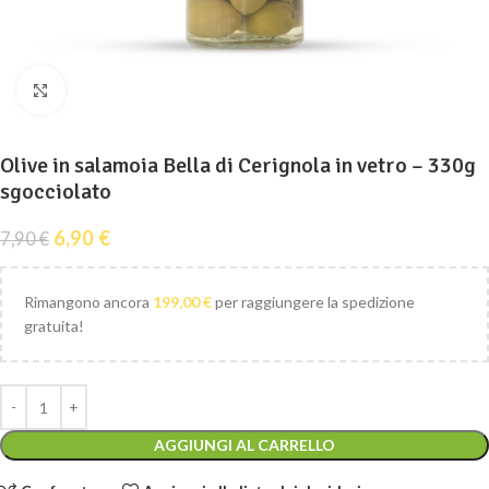
Clicca per ingrandire
Olive in salamoia Bella di Cerignola in vetro – 330g
sgocciolato
6,90
€
7,90
€
Rimangono ancora
199,00
€
per raggiungere la spedizione
gratuita!
AGGIUNGI AL CARRELLO