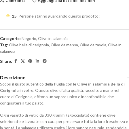
Confronta
Aggiungi alla lista dei desideri
15
Persone stanno guardando questo prodotto!
Categorie:
Negozio
,
Olive in salamoia
Tag:
Olive bella di cerignola
,
Olive da mensa
,
Olive da tavola
,
Olive in
salamoia
Share:
Descrizione
Scopri il gusto autentico della Puglia con le
Olive in salamoia Bella di
Cerignola
in vetro. Queste olive di alta qualità, raccolte a mano nel
cuore di Cerignola, offrono un sapore unico e inconfondibile che
conquisterà il tuo palato.
Ogni vasetto di vetro da 330 grammi (sgocciolato) contiene olive
selezionate e lavorate con cura per preservare tutta la loro freschezza e
la bontà. La salamoia utilizzata esalta il loro sapore naturale, rendendole