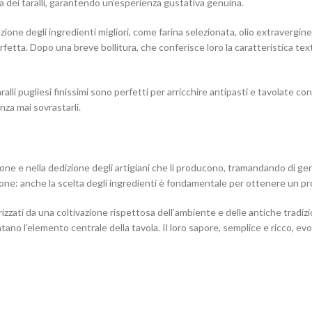
a dei taralli, garantendo un’esperienza gustativa genuina.
one degli ingredienti migliori, come farina selezionata, olio extravergine d
etta. Dopo una breve bollitura, che conferisce loro la caratteristica textu
taralli pugliesi finissimi sono perfetti per arricchire antipasti e tavolate co
nza mai sovrastarli.
ione e nella dedizione degli artigiani che li producono, tramandando di ge
razione: anche la scelta degli ingredienti è fondamentale per ottenere un pr
terizzati da una coltivazione rispettosa dell’ambiente e delle antiche tradiz
diventano l’elemento centrale della tavola. Il loro sapore, semplice e ricco, e