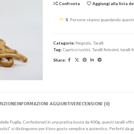
Confronta
Aggiungi alla lista de
5
Persone stanno guardando questo
Categorie:
Negozio
,
Taralli
Tag:
Capricci rustici
,
Taralli finissimi
,
taralli 
Share:
RIZIONE
INFORMAZIONI AGGIUNTIVE
RECENSIONI (0)
le della Puglia. Confezionati in una pratica busta da 400g, questi taralli off
ci rustici” si distinguono per il loro gusto semplice e autentico. Perfetti