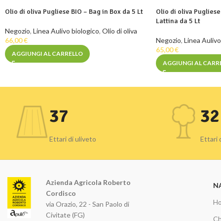
Olio di oliva Pugliese BIO – Bag in Box da 5 Lt
Olio di oliva Puglies
Lattina da 5 Lt
Negozio
,
Linea Aulivo biologico
,
Olio di oliva
66,00
€
Negozio
,
Linea Aulivo
65,00
€
AGGIUNGI AL CARRELLO
AGGIUNGI AL CARR
37
32
Ettari di uliveto
Ettari
Azienda Agricola Roberto
N
Cordisco
H
via Orazio, 22 - San Paolo di
Civitate (FG)
Ch