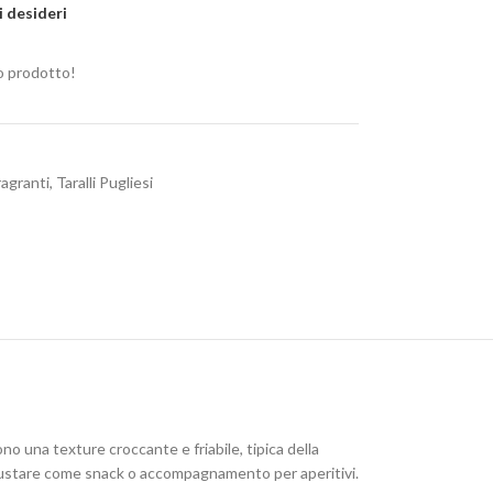
i desideri
 prodotto!
fragranti
,
Taralli Pugliesi
rono una texture croccante e friabile, tipica della
 da gustare come snack o accompagnamento per aperitivi.