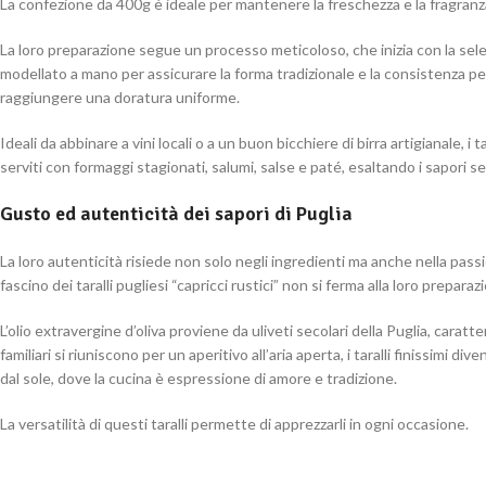
La confezione da 400g è ideale per mantenere la freschezza e la fragranz
La loro preparazione segue un processo meticoloso, che inizia con la selezi
modellato a mano per assicurare la forma tradizionale e la consistenza perf
raggiungere una doratura uniforme.
Ideali da abbinare a vini locali o a un buon bicchiere di birra artigianale, i 
serviti con formaggi stagionati, salumi, salse e paté, esaltando i sapori se
Gusto ed autenticità dei sapori di Puglia
La loro autenticità risiede non solo negli ingredienti ma anche nella pass
fascino dei taralli pugliesi “capricci rustici” non si ferma alla loro prepa
L’olio extravergine d’oliva proviene da uliveti secolari della Puglia, carat
familiari si riuniscono per un aperitivo all’aria aperta, i taralli finissimi 
dal sole, dove la cucina è espressione di amore e tradizione.
La versatilità di questi taralli permette di apprezzarli in ogni occasione.