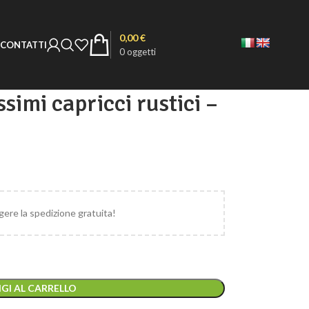
0,00
€
CONTATTI
0
oggetti
issimi capricci rustici –
ere la spedizione gratuita!
GI AL CARRELLO