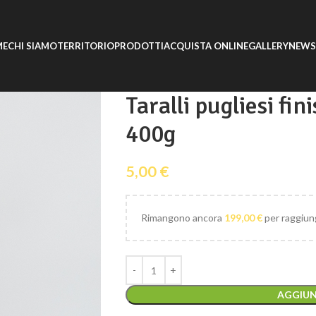
ME
CHI SIAMO
TERRITORIO
PRODOTTI
ACQUISTA ONLINE
GALLERY
NEWS
Taralli pugliesi fin
400g
5,00
€
Rimangono ancora
199,00
€
per raggiung
AGGIUN