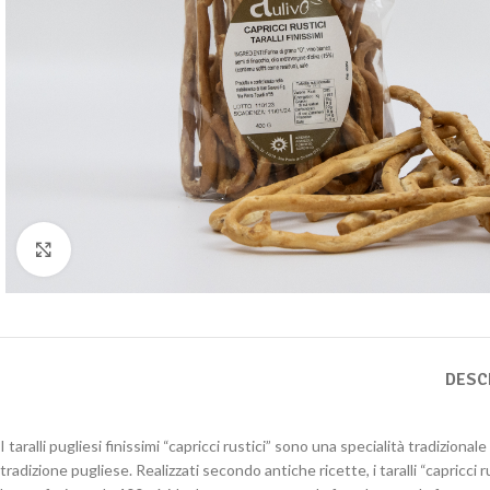
Clicca per ingrandire
DESC
I taralli pugliesi finissimi “capricci rustici” sono una specialità tradiziona
tradizione pugliese. Realizzati secondo antiche ricette, i taralli “capric