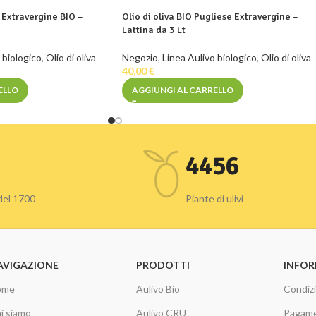
e Extravergine BIO –
Olio di oliva BIO Pugliese Extravergine –
Lattina da 3 Lt
 biologico
,
Olio di oliva
Negozio
,
Linea Aulivo biologico
,
Olio di oliva
40,00
€
ELLO
AGGIUNGI AL CARRELLO
4456
 del 1700
Piante di ulivi
AVIGAZIONE
PRODOTTI
INFOR
ome
Aulivo Bio
Condizi
i siamo
Aulivo CRU
Pagame