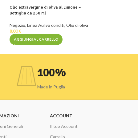
Salicornia sottoli
Olio extravergine di oliva al Limone –
Negozio
,
Prodotti
Bottiglia da 250 ml
6,90
€
7,90
€
Negozio
,
Linea Aulivo conditi
,
Olio di oliva
AGGIUNGI AL C
8,00
€
AGGIUNGI AL CARRELLO
100%
Made in Puglia
MAZIONI
ACCOUNT
oni Generali
Il tuo Account
nti
Carrello