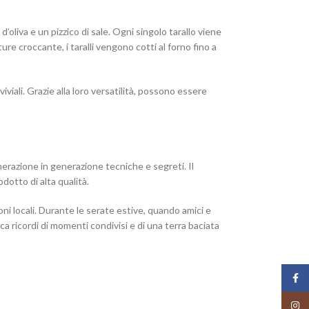
’oliva e un pizzico di sale. Ogni singolo tarallo viene
re croccante, i taralli vengono cotti al forno fino a
nviviali. Grazie alla loro versatilità, possono essere
nerazione in generazione tecniche e segreti. Il
odotto di alta qualità.
ioni locali. Durante le serate estive, quando amici e
voca ricordi di momenti condivisi e di una terra baciata
Face
Insta