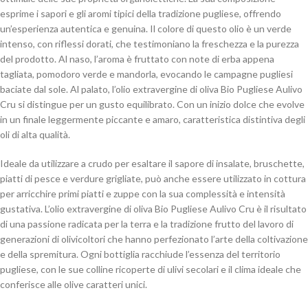
esprime i sapori e gli aromi tipici della tradizione pugliese, offrendo
un’esperienza autentica e genuina. Il colore di questo olio è un verde
intenso, con riflessi dorati, che testimoniano la freschezza e la purezza
del prodotto. Al naso, l’aroma è fruttato con note di erba appena
tagliata, pomodoro verde e mandorla, evocando le campagne pugliesi
baciate dal sole. Al palato, l’olio extravergine di oliva Bio Pugliese Aulivo
Cru si distingue per un gusto equilibrato. Con un inizio dolce che evolve
in un finale leggermente piccante e amaro, caratteristica distintiva degli
oli di alta qualità.
Ideale da utilizzare a crudo per esaltare il sapore di insalate, bruschette,
piatti di pesce e verdure grigliate, può anche essere utilizzato in cottura
per arricchire primi piatti e zuppe con la sua complessità e intensità
gustativa. L’olio extravergine di oliva Bio Pugliese Aulivo Cru è il risultato
di una passione radicata per la terra e la tradizione frutto del lavoro di
generazioni di olivicoltori che hanno perfezionato l’arte della coltivazione
e della spremitura. Ogni bottiglia racchiude l’essenza del territorio
pugliese, con le sue colline ricoperte di ulivi secolari e il clima ideale che
conferisce alle olive caratteri unici.