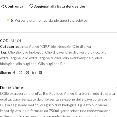
Confronta
Aggiungi alla lista dei desideri
5
Persone stanno guardando questo prodotto!
COD:
AU-04
Categorie:
Linea Aulivo "CRU" bio
,
Negozio
,
Olio di oliva
Tag:
Olio Bio
,
olio biologico
,
Olio di oliva
,
Olio di oliva biologico
,
olio
extravergine
,
olio extravergine di oliva
,
olio extravergine di oliva
biologico
,
olio pugliese
,
Olio pugliese Bio
Share:
Descrizione
L’Olio extravergine di oliva Bio Pugliese Aulivo Cru è un prodotto di alta
qualità. Caratterizzato da un’attenta selezione delle olive coltivate in
Puglia seguendo metodi di agricoltura biologica. Questo olio viene
imbottigliato in un formato da 750ml, garantendo una conservazione
ottimale delle sue proprietà organolettiche. La sua composizione