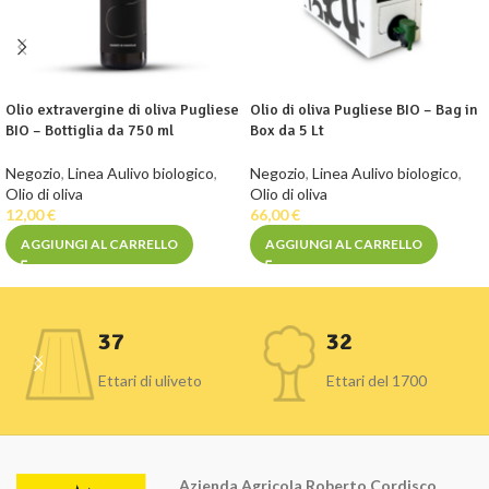
Olio extravergine di oliva Pugliese
Olio di oliva Pugliese BIO – Bag in
BIO – Bottiglia da 750 ml
Box da 5 Lt
Negozio
,
Linea Aulivo biologico
,
Negozio
,
Linea Aulivo biologico
,
Olio di oliva
Olio di oliva
12,00
€
66,00
€
AGGIUNGI AL CARRELLO
AGGIUNGI AL CARRELLO
37
32
Ettari di uliveto
Ettari del 1700
Azienda Agricola Roberto Cordisco