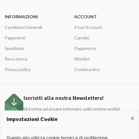
INFORMAZIONI
ACCOUNT
Condizioni Generali
Il tuo Account
Pagamenti
Carrello
Spedizioni
Pagamento
Reso merce
Wishlist
Privacy policy
Cookie policy
Iscriviti alla nostra Newsletters!
Sii il primo ad essere informato sulle nostre novità!
×
Impostazioni Cookie
APULIO © 2022 | Azienda Agricola Roberto Cordisco P.Iva 0153420719. | All rights
Questo sito utilizza cookie tecnici e di profilazione.