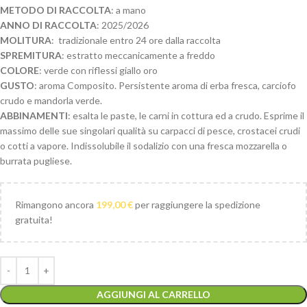
METODO DI RACCOLTA
: a mano
ANNO DI RACCOLTA
: 2025/2026
MOLITURA
: tradizionale entro 24 ore dalla raccolta
SPREMITURA
: estratto meccanicamente a freddo
COLORE
: verde con riflessi giallo oro
GUSTO
: aroma Composito. Persistente aroma di erba fresca, carciofo
crudo e mandorla verde.
ABBINAMENTI
: esalta le paste, le carni in cottura ed a crudo. Esprime il
massimo delle sue singolari qualità su carpacci di pesce, crostacei crudi
o cotti a vapore. Indissolubile il sodalizio con una fresca mozzarella o
burrata pugliese.
Rimangono ancora
199,00
€
per raggiungere la spedizione
gratuita!
AGGIUNGI AL CARRELLO