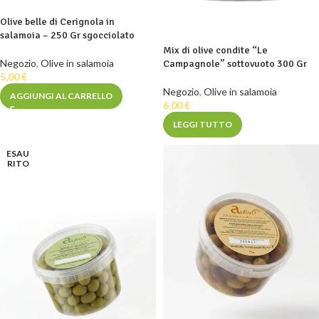
Olive belle di Cerignola in
salamoia – 250 Gr sgocciolato
Mix di olive condite “Le
Negozio
,
Olive in salamoia
Campagnole” sottovuoto 300 Gr
5,00
€
Negozio
,
Olive in salamoia
AGGIUNGI AL CARRELLO
6,00
€
LEGGI TUTTO
ESAU
RITO