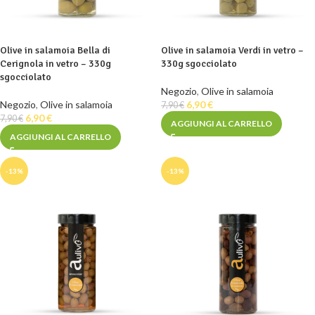
Olive in salamoia Bella di
Olive in salamoia Verdi in vetro –
Cerignola in vetro – 330g
330g sgocciolato
sgocciolato
Negozio
,
Olive in salamoia
Negozio
,
Olive in salamoia
6,90
€
7,90
€
6,90
€
7,90
€
AGGIUNGI AL CARRELLO
AGGIUNGI AL CARRELLO
-13%
-13%