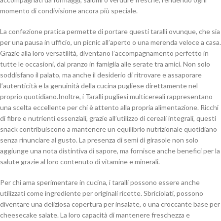
momento di condivisione ancora più speciale.
La confezione pratica permette di portare questi taralli ovunque, che sia
per una pausa in ufficio, un picnic all’aperto o una merenda veloce a casa.
Grazie alla loro versatilità, diventano l’accompagnamento perfetto in
tutte le occasioni, dal pranzo in famiglia alle serate tra amici. Non solo
soddisfano il palato, ma anche il desiderio di ritrovare e assaporare
l’autenticità e la genuinità della cucina pugliese direttamente nel
proprio quotidiano.Inoltre, i Taralli pugliesi multicereali rappresentano
una scelta eccellente per chi è attento alla propria alimentazione. Ricchi
di fibre e nutrienti essenziali, grazie all’utilizzo di cereali integrali, questi
snack contribuiscono a mantenere un equilibrio nutrizionale quotidiano
senza rinunciare al gusto. La presenza di semi di girasole non solo
aggiunge una nota distintiva di sapore, ma fornisce anche benefici per la
salute grazie al loro contenuto di vitamine e minerali.
Per chi ama sperimentare in cucina, i taralli possono essere anche
utilizzati come ingrediente per originali ricette. Sbriciolati, possono
diventare una deliziosa copertura per insalate, o una croccante base per
cheesecake salate. La loro capacità di mantenere freschezza e