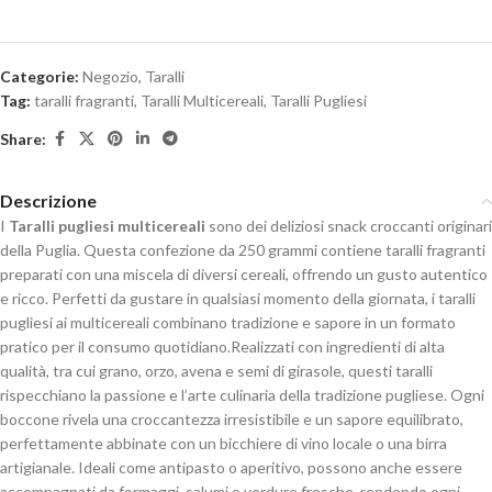
Categorie:
Negozio
,
Taralli
Tag:
taralli fragranti
,
Taralli Multicereali
,
Taralli Pugliesi
Share:
Descrizione
I
Taralli pugliesi multicereali
sono dei deliziosi snack croccanti originari
della Puglia. Questa confezione da 250 grammi contiene taralli fragranti
preparati con una miscela di diversi cereali, offrendo un gusto autentico
e ricco. Perfetti da gustare in qualsiasi momento della giornata, i taralli
pugliesi ai multicereali combinano tradizione e sapore in un formato
pratico per il consumo quotidiano.Realizzati con ingredienti di alta
qualità, tra cui grano, orzo, avena e semi di girasole, questi taralli
rispecchiano la passione e l’arte culinaria della tradizione pugliese. Ogni
boccone rivela una croccantezza irresistibile e un sapore equilibrato,
perfettamente abbinate con un bicchiere di vino locale o una birra
artigianale. Ideali come antipasto o aperitivo, possono anche essere
accompagnati da formaggi, salumi o verdure fresche, rendendo ogni