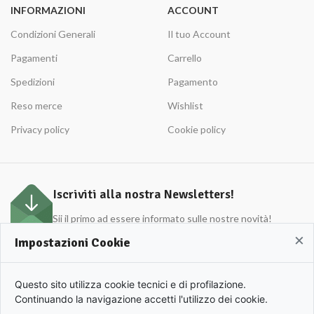
INFORMAZIONI
ACCOUNT
Condizioni Generali
Il tuo Account
Pagamenti
Carrello
Spedizioni
Pagamento
Reso merce
Wishlist
Privacy policy
Cookie policy
Iscriviti alla nostra Newsletters!
Sii il primo ad essere informato sulle nostre novità!
×
Impostazioni Cookie
APULIO © 2022 | Azienda Agricola Roberto Cordisco P.Iva 0153420719. | All rights
Questo sito utilizza cookie tecnici e di profilazione.
reserved.
Continuando la navigazione accetti l'utilizzo dei cookie.