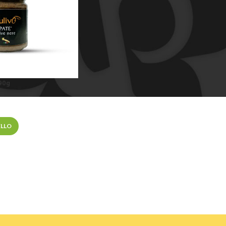
190g
ELLO