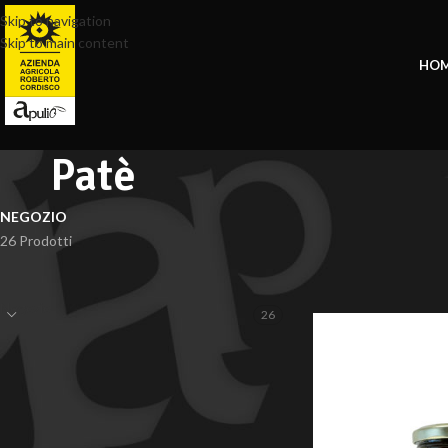
Skip to navigation
Skip to main content
HO
Patè
NEGOZIO
26 Prodotti
CATEGORIE NEGOZIO
Home
Prodotti tagga
Negozio
26
STATO MAGAZZINO
In Offerta