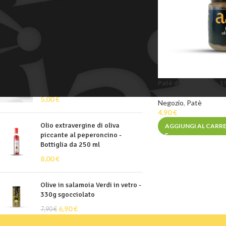
Disponibile
PRODOTTI PIÙ QUOTATI
Olive Provenzale in salamoia
denocciolato – 250 Gr
Patè di olive nere – 
sgocciolato
5,00
€
Negozio
,
Patè
4,90
€
Olio extravergine di oliva
AGGIUNGI AL CARR
piccante al peperoncino -
Bottiglia da 250 ml
8,00
€
Olive in salamoia Verdi in vetro -
330g sgocciolato
6,90
€
7,90
€