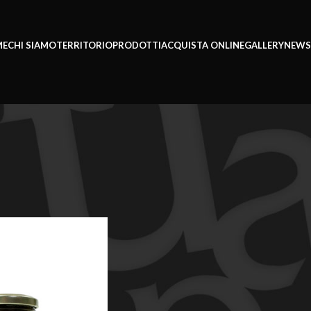
ME
CHI SIAMO
TERRITORIO
PRODOTTI
ACQUISTA ONLINE
GALLERY
NEWS
ti “Patè”
Mostra
9
12