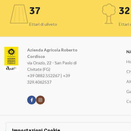
37
32
Ettari di uliveto
Ettari
Azienda Agricola Roberto
N
Cordisco
H
via Orazio, 22 - San Paolo di
Civitate (FG)
Ch
+39 0882.552267 | +39
Al
329.4062537
Ga
Co
Iscriviti alla nostra Newsletters!
Impostazioni Cookie