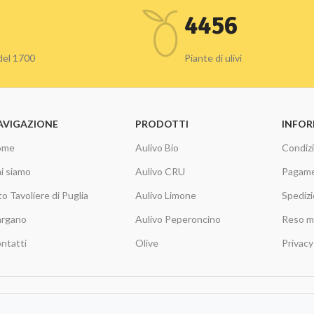
4456
 del 1700
Piante di ulivi
AVIGAZIONE
PRODOTTI
INFOR
ome
Aulivo Bio
Condizi
i siamo
Aulivo CRU
Pagame
to Tavoliere di Puglia
Aulivo Limone
Spedizi
rgano
Aulivo Peperoncino
Reso m
ntatti
Olive
Privacy