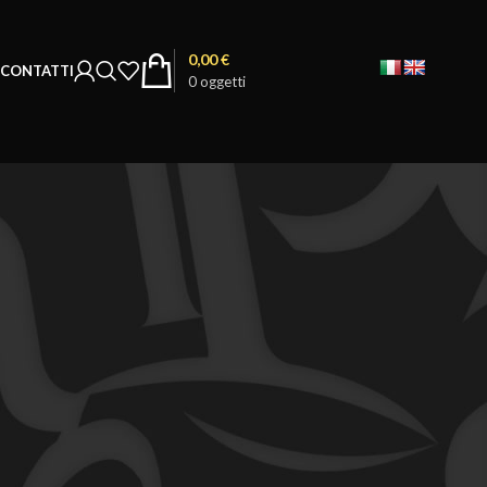
0,00
€
CONTATTI
0
oggetti
18
24