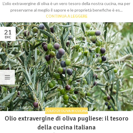
L'olio extravergine di oliva è un vero tesoro della nostra cucina, ma per
preservarne al meglio il sapore e le proprietà benefiche è es...
CONTINUA A LEGGERE
21
DIC
L'OLIO DI OLIVA IN CUCINA
Olio extravergine di oliva pugliese: il tesoro
della cucina italiana