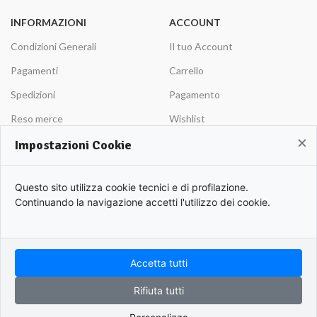
INFORMAZIONI
ACCOUNT
Condizioni Generali
Il tuo Account
Pagamenti
Carrello
Spedizioni
Pagamento
Reso merce
Wishlist
×
Privacy policy
Cookie policy
Impostazioni Cookie
Questo sito utilizza cookie tecnici e di profilazione.
Continuando la navigazione accetti l'utilizzo dei cookie.
Iscriviti alla nostra Newsletters!
Sii il primo ad essere informato sulle nostre novità!
Accetta tutti
Hai bisogno di aiuto?
APULIO © 2022 | Azienda Agricola Roberto Cordisco P.Iva 0153420719. | All rights
Rifiuta tutti
reserved.