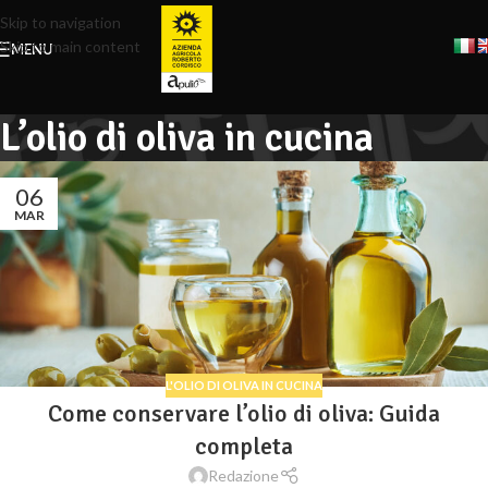
Skip to navigation
Skip to main content
MENU
L’olio di oliva in cucina
06
MAR
L'OLIO DI OLIVA IN CUCINA
Come conservare l’olio di oliva: Guida
completa
Redazione