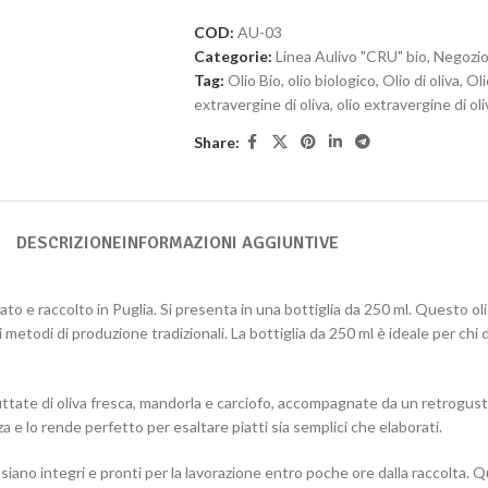
COD:
AU-03
Categorie:
Linea Aulivo "CRU" bio
,
Negozi
Tag:
Olio Bio
,
olio biologico
,
Olio di oliva
,
Oli
extravergine di oliva
,
olio extravergine di ol
Share:
DESCRIZIONE
INFORMAZIONI AGGIUNTIVE
to e raccolto in Puglia. Si presenta in una bottiglia da 250 ml. Questo oli
i metodi di produzione tradizionali. La bottiglia da 250 ml è ideale per chi d
ruttate di oliva fresca, mandorla e carciofo, accompagnate da un retrogust
nza e lo rende perfetto per esaltare piatti sia semplici che elaborati.
siano integri e pronti per la lavorazione entro poche ore dalla raccolta. 