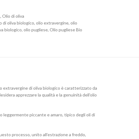
o
,
Olio di oliva
o di oliva biologico
,
olio extravergine
,
olio
iva biologico
,
olio pugliese
,
Olio pugliese Bio
o extravergine di oliva biologico è caratterizzato da
esidera apprezzare la qualità e la genuinità dell’olio
o leggermente piccante e amaro, tipico degli oli di
Questo processo, unito all’estrazione a freddo,