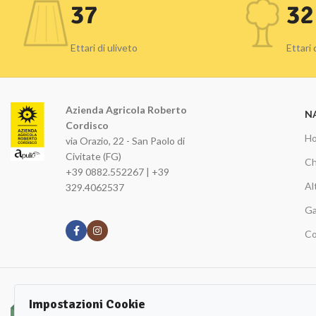
37
32
Ettari di uliveto
Ettari
Azienda Agricola Roberto
N
Cordisco
H
via Orazio, 22 - San Paolo di
Civitate (FG)
Ch
+39 0882.552267 | +39
Al
329.4062537
Ga
Co
Iscriviti alla nostra Newsletters!
Impostazioni Cookie