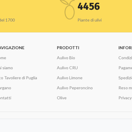
4456
 del 1700
Piante di ulivi
AVIGAZIONE
PRODOTTI
INFOR
ome
Aulivo Bio
Condizi
i siamo
Aulivo CRU
Pagame
to Tavoliere di Puglia
Aulivo Limone
Spedizi
rgano
Aulivo Peperoncino
Reso m
ntatti
Olive
Privacy