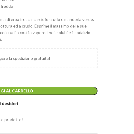
 freddo
a di erba fresca, carciofo crudo e mandorla verde.
n cottura ed a crudo. Esprime il massimo delle sue
ei crudi o cotti a vapore. Indissolubile il sodalizio
e.
ere la spedizione gratuita!
GI AL CARRELLO
i desideri
to prodotto!