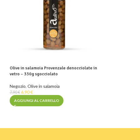
Taralli pugliesi a
Negozio
,
Taralli
Olive in salamoia Provenzale denocciolate in
4,00
€
vetro – 330g sgocciolato
AGGIUNGI AL C
Negozio
,
Olive in salamoia
6,90
€
7,90
€
AGGIUNGI AL CARRELLO