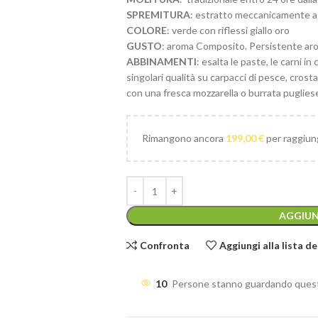
SPREMITURA
: estratto meccanicamente a
COLORE
: verde con riflessi giallo oro
GUSTO
: aroma Composito. Persistente arom
ABBINAMENTI
: esalta le paste, le carni i
singolari qualità su carpacci di pesce, crostac
con una fresca mozzarella o burrata puglies
Rimangono ancora
199,00
€
per raggiung
AGGIUN
Confronta
Aggiungi alla lista de
10
Persone stanno guardando ques