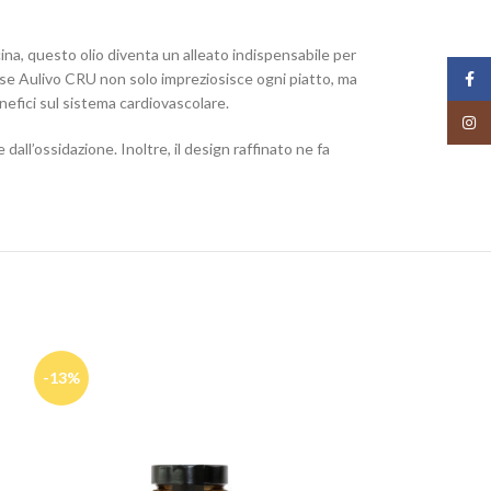
ina, questo olio diventa un alleato indispensabile per
iese Aulivo CRU non solo impreziosisce ogni piatto, ma
Face
enefici sul sistema cardiovascolare.
Insta
dall’ossidazione. Inoltre, il design raffinato ne fa
-13%