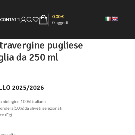
0,00
€
CONTATTI
0
oggetti
xtravergine pugliese
glia da 250 ml
LLO 2025/2026
va biologico 100% italiano
ondella(10%)da uliveti selezionati
te (Fg)
 raccolta