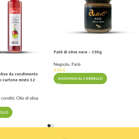
Patè di olive nere – 190g
Negozio
,
Patè
4,90
€
 oliva da condimento
AGGIUNGI AL CARRELLO
 cartone misto 12
 conditi
,
Olio di oliva
ELLO