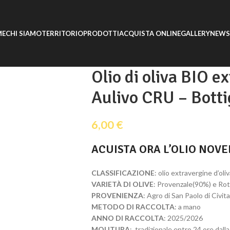
ME
CHI SIAMO
TERRITORIO
PRODOTTI
ACQUISTA ONLINE
GALLERY
NEWS
Olio di oliva BIO e
Aulivo CRU – Botti
6,00
€
ACUISTA ORA L’OLIO NOVE
CLASSIFICAZIONE
: olio extravergine d’oli
VARIETÀ DI OLIVE
: Provenzale(90%) e Rot
PROVENIENZA
: Agro di San Paolo di Civita
METODO DI RACCOLTA
: a mano
ANNO DI RACCOLTA
: 2025/2026
MOLITURA
: tradizionale entro 24 ore dalla