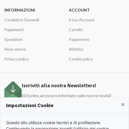
INFORMAZIONI
ACCOUNT
Condizioni Generali
Il tuo Account
Pagamenti
Carrello
Spedizioni
Pagamento
Reso merce
Wishlist
Privacy policy
Cookie policy
Iscriviti alla nostra Newsletters!
Sii il primo ad essere informato sulle nostre novità!
×
Impostazioni Cookie
APULIO © 2022 | Azienda Agricola Roberto Cordisco P.Iva 0153420719. | All rights
Questo sito utilizza cookie tecnici e di profilazione.
reserved.
Continuando la navigazione accetti l'utilizzo dei cookie.