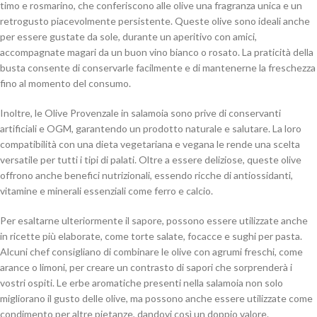
timo e rosmarino, che conferiscono alle olive una fragranza unica e un
retrogusto piacevolmente persistente. Queste olive sono ideali anche
per essere gustate da sole, durante un aperitivo con amici,
accompagnate magari da un buon vino bianco o rosato. La praticità della
busta consente di conservarle facilmente e di mantenerne la freschezza
fino al momento del consumo.
Inoltre, le Olive Provenzale in salamoia sono prive di conservanti
artificiali e OGM, garantendo un prodotto naturale e salutare. La loro
compatibilità con una dieta vegetariana e vegana le rende una scelta
versatile per tutti i tipi di palati. Oltre a essere deliziose, queste olive
offrono anche benefici nutrizionali, essendo ricche di antiossidanti,
vitamine e minerali essenziali come ferro e calcio.
Per esaltarne ulteriormente il sapore, possono essere utilizzate anche
in ricette più elaborate, come torte salate, focacce e sughi per pasta.
Alcuni chef consigliano di combinare le olive con agrumi freschi, come
arance o limoni, per creare un contrasto di sapori che sorprenderà i
vostri ospiti. Le erbe aromatiche presenti nella salamoia non solo
migliorano il gusto delle olive, ma possono anche essere utilizzate come
condimento per altre pietanze, dandovi così un doppio valore.