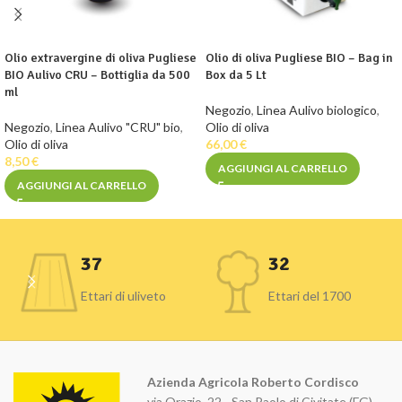
Olio extravergine di oliva Pugliese
Olio di oliva Pugliese BIO – Bag in
BIO Aulivo CRU – Bottiglia da 500
Box da 5 Lt
ml
Negozio
,
Linea Aulivo biologico
,
Negozio
,
Linea Aulivo "CRU" bio
,
Olio di oliva
Olio di oliva
66,00
€
8,50
€
AGGIUNGI AL CARRELLO
AGGIUNGI AL CARRELLO
37
32
Ettari di uliveto
Ettari del 1700
Azienda Agricola Roberto Cordisco
via Orazio, 22 - San Paolo di Civitate (FG)